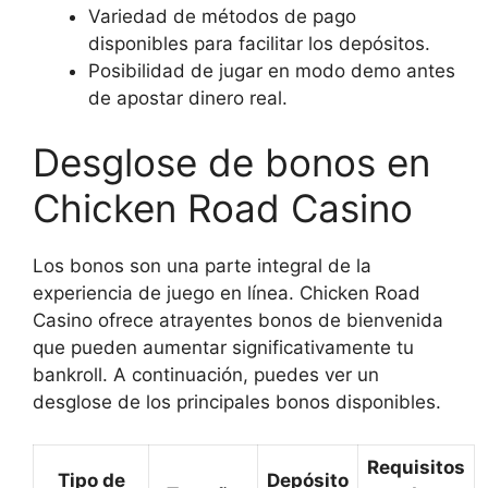
Variedad de métodos de pago
disponibles para facilitar los depósitos.
Posibilidad de jugar en modo demo antes
de apostar dinero real.
Desglose de bonos en
Chicken Road Casino
Los bonos son una parte integral de la
experiencia de juego en línea. Chicken Road
Casino ofrece atrayentes bonos de bienvenida
que pueden aumentar significativamente tu
bankroll. A continuación, puedes ver un
desglose de los principales bonos disponibles.
Requisitos
Tipo de
Depósito