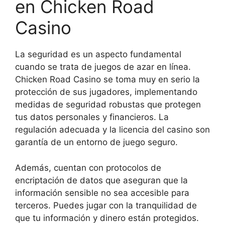
en Chicken Road
Casino
La seguridad es un aspecto fundamental
cuando se trata de juegos de azar en línea.
Chicken Road Casino se toma muy en serio la
protección de sus jugadores, implementando
medidas de seguridad robustas que protegen
tus datos personales y financieros. La
regulación adecuada y la licencia del casino son
garantía de un entorno de juego seguro.
Además, cuentan con protocolos de
encriptación de datos que aseguran que la
información sensible no sea accesible para
terceros. Puedes jugar con la tranquilidad de
que tu información y dinero están protegidos.