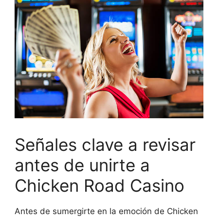
Señales clave a revisar
antes de unirte a
Chicken Road Casino
Antes de sumergirte en la emoción de Chicken