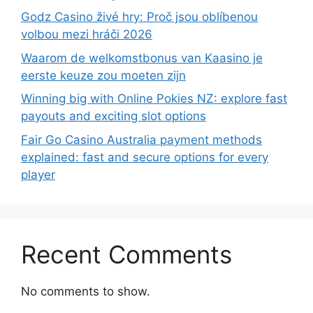
Godz Casino živé hry: Proč jsou oblíbenou
volbou mezi hráči 2026
Waarom de welkomstbonus van Kaasino je
eerste keuze zou moeten zijn
Winning big with Online Pokies NZ: explore fast
payouts and exciting slot options
Fair Go Casino Australia payment methods
explained: fast and secure options for every
player
Recent Comments
No comments to show.