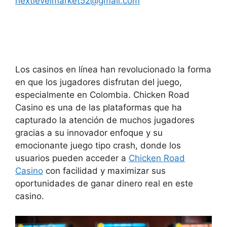
nextlevelmarket52@gmail.com
Los casinos en línea han revolucionado la forma
en que los jugadores disfrutan del juego,
especialmente en Colombia. Chicken Road
Casino es una de las plataformas que ha
capturado la atención de muchos jugadores
gracias a su innovador enfoque y su
emocionante juego tipo crash, donde los
usuarios pueden acceder a
Chicken Road
Casino
con facilidad y maximizar sus
oportunidades de ganar dinero real en este
casino.