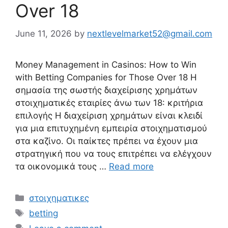
Over 18
June 11, 2026
by
nextlevelmarket52@gmail.com
Money Management in Casinos: How to Win
with Betting Companies for Those Over 18 Η
σημασία της σωστής διαχείρισης χρημάτων
στοιχηματικές εταιρίες άνω των 18: κριτήρια
επιλογής Η διαχείριση χρημάτων είναι κλειδί
για μια επιτυχημένη εμπειρία στοιχηματισμού
στα καζίνο. Οι παίκτες πρέπει να έχουν μια
στρατηγική που να τους επιτρέπει να ελέγχουν
τα οικονομικά τους …
Read more
Categories
στοιχηματικες
Tags
betting