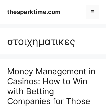
Skip
to
thesparktime.com
Menu
content
στοιχηματικες
Money Management in
Casinos: How to Win
with Betting
Companies for Those