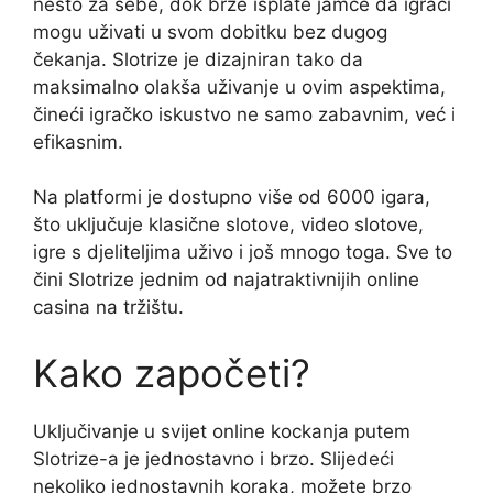
nešto za sebe, dok brze isplate jamče da igrači
mogu uživati u svom dobitku bez dugog
čekanja. Slotrize je dizajniran tako da
maksimalno olakša uživanje u ovim aspektima,
čineći igračko iskustvo ne samo zabavnim, već i
efikasnim.
Na platformi je dostupno više od 6000 igara,
što uključuje klasične slotove, video slotove,
igre s djeliteljima uživo i još mnogo toga. Sve to
čini Slotrize jednim od najatraktivnijih online
casina na tržištu.
Kako započeti?
Uključivanje u svijet online kockanja putem
Slotrize-a je jednostavno i brzo. Slijedeći
nekoliko jednostavnih koraka, možete brzo