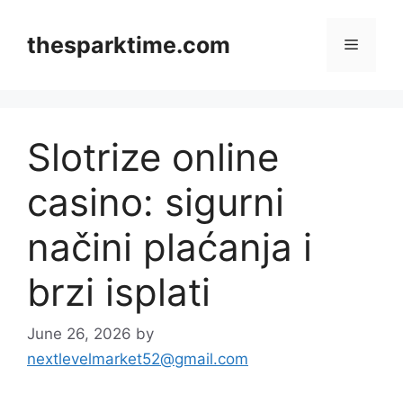
Skip
to
thesparktime.com
Menu
content
Slotrize online
casino: sigurni
načini plaćanja i
brzi isplati
June 26, 2026
by
nextlevelmarket52@gmail.com