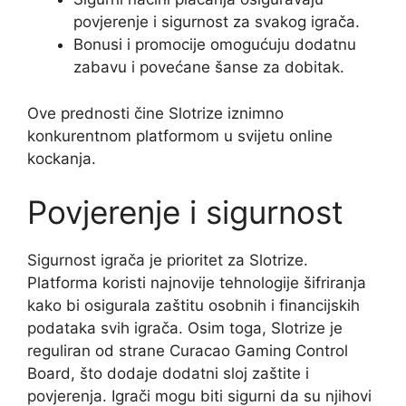
povjerenje i sigurnost za svakog igrača.
Bonusi i promocije omogućuju dodatnu
zabavu i povećane šanse za dobitak.
Ove prednosti čine Slotrize iznimno
konkurentnom platformom u svijetu online
kockanja.
Povjerenje i sigurnost
Sigurnost igrača je prioritet za Slotrize.
Platforma koristi najnovije tehnologije šifriranja
kako bi osigurala zaštitu osobnih i financijskih
podataka svih igrača. Osim toga, Slotrize je
reguliran od strane Curacao Gaming Control
Board, što dodaje dodatni sloj zaštite i
povjerenja. Igrači mogu biti sigurni da su njihovi