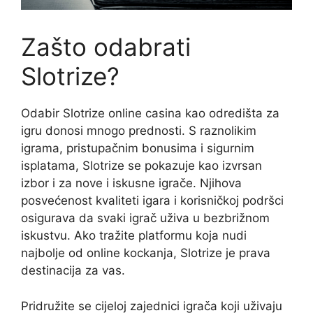
Zašto odabrati
Slotrize?
Odabir Slotrize online casina kao odredišta za
igru donosi mnogo prednosti. S raznolikim
igrama, pristupačnim bonusima i sigurnim
isplatama, Slotrize se pokazuje kao izvrsan
izbor i za nove i iskusne igrače. Njihova
posvećenost kvaliteti igara i korisničkoj podršci
osigurava da svaki igrač uživa u bezbrižnom
iskustvu. Ako tražite platformu koja nudi
najbolje od online kockanja, Slotrize je prava
destinacija za vas.
Pridružite se cijeloj zajednici igrača koji uživaju