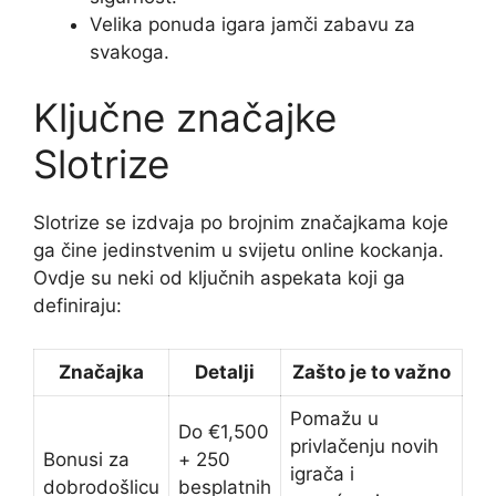
Velika ponuda igara jamči zabavu za
svakoga.
Ključne značajke
Slotrize
Slotrize se izdvaja po brojnim značajkama koje
ga čine jedinstvenim u svijetu online kockanja.
Ovdje su neki od ključnih aspekata koji ga
definiraju:
Značajka
Detalji
Zašto je to važno
Pomažu u
Do €1,500
privlačenju novih
Bonusi za
+ 250
igrača i
dobrodošlicu
besplatnih