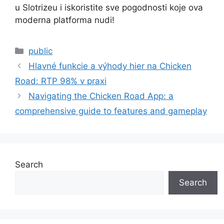
u Slotrizeu i iskoristite sve pogodnosti koje ova
moderna platforma nudi!
Categories
public
Hlavné funkcie a výhody hier na Chicken
Road: RTP 98% v praxi
Navigating the Chicken Road App: a
comprehensive guide to features and gameplay
Search
Search