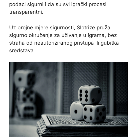
podaci sigurni i da su svi igrački procesi
transparentni.
Uz brojne mjere sigurnosti, Slotrize pruža
sigurno okruženje za uživanje u igrama, bez
straha od neautoriziranog pristupa ili gubitka
sredstava.