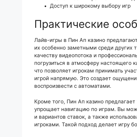
Доступ к широкому выбору игр
Практические особ
Лайв-игры в Пин Ап казино предлагаю
их особенно заметными среди других т
качеству видеопотока и профессионал
погрузиться в атмосферу настоящего к
что позволяет игрокам принимать учас
игрой напрямую. Это создает ощущение
воспроизвести с автоматами.
Кроме того, Пин Ап казино предлагает
упрощает навигацию по играм. Вы мож
и вариантов ставок, а также использо
игроками. Такой подход делает игру 