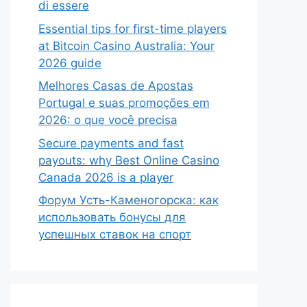
di essere
Essential tips for first-time players
at Bitcoin Casino Australia: Your
2026 guide
Melhores Casas de Apostas
Portugal e suas promoções em
2026: o que você precisa
Secure payments and fast
payouts: why Best Online Casino
Canada 2026 is a player
Форум Усть-Каменогорска: как
использовать бонусы для
успешных ставок на спорт