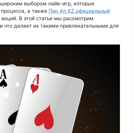
й широким выбором лайв-игр, которые
 процесса, а также
Пин Ап KZ официальный
акций. В этой статье мы рассмотрим
 и что делает их такими привлекательными для