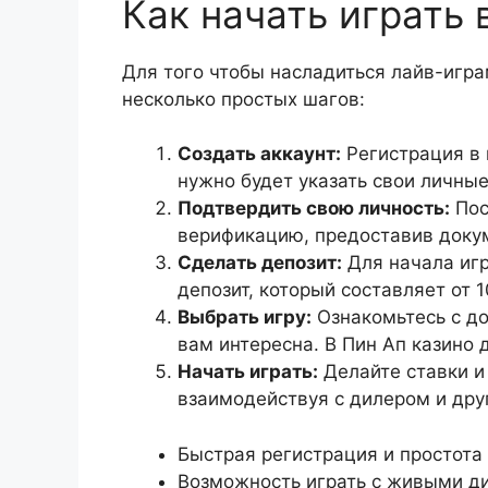
Как начать играть 
Для того чтобы насладиться лайв-игра
несколько простых шагов:
Создать аккаунт:
Регистрация в 
нужно будет указать свои личные
Подтвердить свою личность:
Пос
верификацию, предоставив доку
Сделать депозит:
Для начала иг
депозит, который составляет от 
Выбрать игру:
Ознакомьтесь с до
вам интересна. В Пин Ап казино 
Начать играть:
Делайте ставки и
взаимодействуя с дилером и дру
Быстрая регистрация и простота
Возможность играть с живыми д