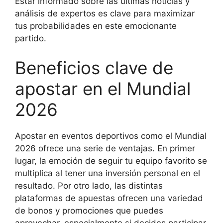
Estar informado sobre las últimas noticias y
análisis de expertos es clave para maximizar
tus probabilidades en este emocionante
partido.
Beneficios clave de
apostar en el Mundial
2026
Apostar en eventos deportivos como el Mundial
2026 ofrece una serie de ventajas. En primer
lugar, la emoción de seguir tu equipo favorito se
multiplica al tener una inversión personal en el
resultado. Por otro lado, las distintas
plataformas de apuestas ofrecen una variedad
de bonos y promociones que puedes