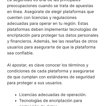
preocupaciones cuando se trata de apuestas
en línea. Asegúrate de elegir plataformas que
cuenten con licencias y regulaciones
adecuadas para operar en tu región. Estas
plataformas deben implementar tecnologías de
encriptación para proteger tus datos personales
y financieros. Además, lee las reseñas de otros
usuarios para asegurarte de que la plataforma
sea confiable.
Al apostar, es clave conocer los términos y
condiciones de cada plataforma y asegurarse
de que cumplan con estándares de seguridad
para proteger a sus usuarios.
Licencias adecuadas de operación.
Tecnologías de encriptación para