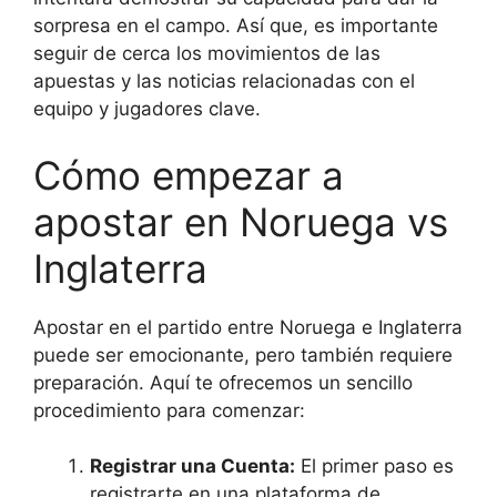
sorpresa en el campo. Así que, es importante
seguir de cerca los movimientos de las
apuestas y las noticias relacionadas con el
equipo y jugadores clave.
Cómo empezar a
apostar en Noruega vs
Inglaterra
Apostar en el partido entre Noruega e Inglaterra
puede ser emocionante, pero también requiere
preparación. Aquí te ofrecemos un sencillo
procedimiento para comenzar:
Registrar una Cuenta:
El primer paso es
registrarte en una plataforma de