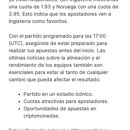
una cuota de 1.93 y Noruega con una cuota de
3.95. Esto indica que los apostadores ven a
Inglaterra como favoritos.
Con el partido programado para las 17:00
(UTC), asegúrate de estar preparado para
realizar tus apuestas antes del inicio. Las
últimas noticias sobre la alineación y el
rendimiento de los equipos también son
esenciales para estar al tanto de cualquier
cambio que pueda afectar el resultado.
Partido en un estadio icónico.
Cuotas atractivas para apostadores.
Oportunidades de apuestas en
criptomonedas.