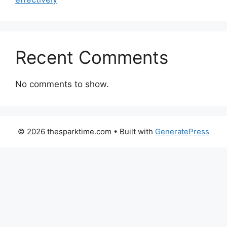
Recent Comments
No comments to show.
© 2026 thesparktime.com
• Built with
GeneratePress