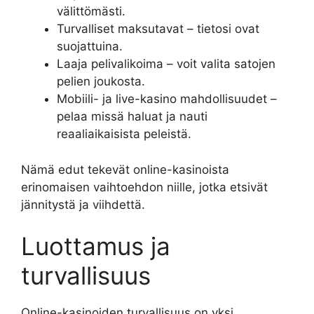
välittömästi.
Turvalliset maksutavat – tietosi ovat
suojattuina.
Laaja pelivalikoima – voit valita satojen
pelien joukosta.
Mobiili- ja live-kasino mahdollisuudet –
pelaa missä haluat ja nauti
reaaliaikaisista peleistä.
Nämä edut tekevät online-kasinoista
erinomaisen vaihtoehdon niille, jotka etsivät
jännitystä ja viihdettä.
Luottamus ja
turvallisuus
Online-kasinoiden turvallisuus on yksi