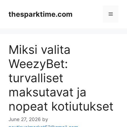
Skip
to
thesparktime.com
Menu
content
Miksi valita
WeezyBet:
turvalliset
maksutavat ja
nopeat kotiutukset
June 27, 2026
by