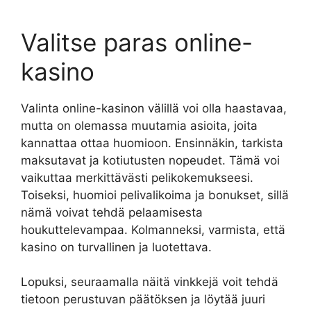
Valitse paras online-
kasino
Valinta online-kasinon välillä voi olla haastavaa,
mutta on olemassa muutamia asioita, joita
kannattaa ottaa huomioon. Ensinnäkin, tarkista
maksutavat ja kotiutusten nopeudet. Tämä voi
vaikuttaa merkittävästi pelikokemukseesi.
Toiseksi, huomioi pelivalikoima ja bonukset, sillä
nämä voivat tehdä pelaamisesta
houkuttelevampaa. Kolmanneksi, varmista, että
kasino on turvallinen ja luotettava.
Lopuksi, seuraamalla näitä vinkkejä voit tehdä
tietoon perustuvan päätöksen ja löytää juuri