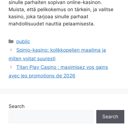
sinulle parhaiten sopivan online-kasinon.
Muista, että pelikokemus on tärkein, ja valitse
kasino, joka tarjoaa sinulle parhaat
mahdollisuudet nauttia pelaamisesta.
Categories
public
Spinjo-kasino: kolikkopelien maailma ja
miten voitat suuresti
Titan Play Casino : maximisez vos gains
avec les promotions de 2026
Search
Search