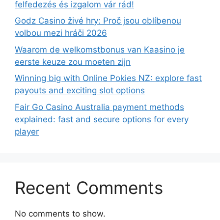
felfedezés és izgalom vár rád!
Godz Casino živé hry: Proč jsou oblíbenou
volbou mezi hráči 2026
Waarom de welkomstbonus van Kaasino je
eerste keuze zou moeten zijn
Winning big with Online Pokies NZ: explore fast
payouts and exciting slot options
Fair Go Casino Australia payment methods
explained: fast and secure options for every
player
Recent Comments
No comments to show.