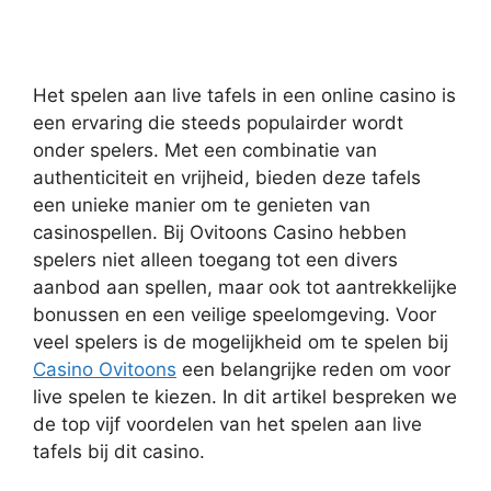
Het spelen aan live tafels in een online casino is
een ervaring die steeds populairder wordt
onder spelers. Met een combinatie van
authenticiteit en vrijheid, bieden deze tafels
een unieke manier om te genieten van
casinospellen. Bij Ovitoons Casino hebben
spelers niet alleen toegang tot een divers
aanbod aan spellen, maar ook tot aantrekkelijke
bonussen en een veilige speelomgeving. Voor
veel spelers is de mogelijkheid om te spelen bij
Casino Ovitoons
een belangrijke reden om voor
live spelen te kiezen. In dit artikel bespreken we
de top vijf voordelen van het spelen aan live
tafels bij dit casino.