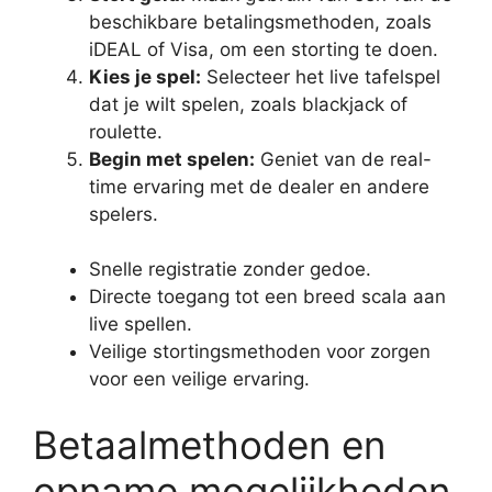
beschikbare betalingsmethoden, zoals
iDEAL of Visa, om een storting te doen.
Kies je spel:
Selecteer het live tafelspel
dat je wilt spelen, zoals blackjack of
roulette.
Begin met spelen:
Geniet van de real-
time ervaring met de dealer en andere
spelers.
Snelle registratie zonder gedoe.
Directe toegang tot een breed scala aan
live spellen.
Veilige stortingsmethoden voor zorgen
voor een veilige ervaring.
Betaalmethoden en
opname mogelijkheden