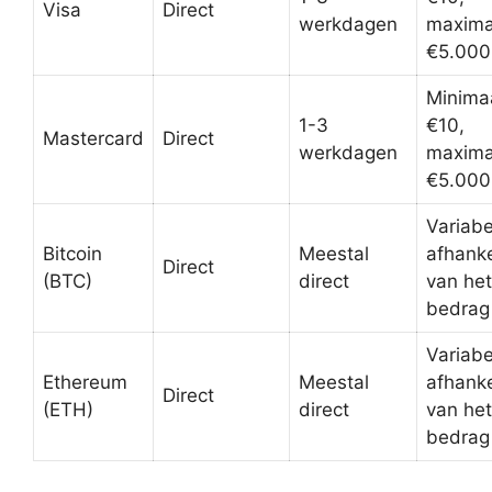
Visa
Direct
werkdagen
maxima
€5.000
Minima
1-3
€10,
Mastercard
Direct
werkdagen
maxima
€5.000
Variabe
Bitcoin
Meestal
afhanke
Direct
(BTC)
direct
van het
bedrag
Variabe
Ethereum
Meestal
afhanke
Direct
(ETH)
direct
van het
bedrag