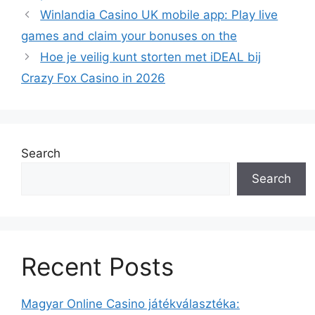
Winlandia Casino UK mobile app: Play live
games and claim your bonuses on the
Hoe je veilig kunt storten met iDEAL bij
Crazy Fox Casino in 2026
Search
Search
Recent Posts
Magyar Online Casino játékválasztéka: