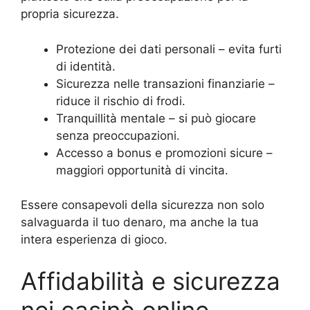
propria sicurezza.
Protezione dei dati personali – evita furti
di identità.
Sicurezza nelle transazioni finanziarie –
riduce il rischio di frodi.
Tranquillità mentale – si può giocare
senza preoccupazioni.
Accesso a bonus e promozioni sicure –
maggiori opportunità di vincita.
Essere consapevoli della sicurezza non solo
salvaguarda il tuo denaro, ma anche la tua
intera esperienza di gioco.
Affidabilità e sicurezza
nei casinò online