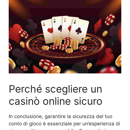
Perché scegliere un
casinò online sicuro
In conclusione, garantire la sicurezza del tuo
conto di gioco è essenziale per un’esperienza di